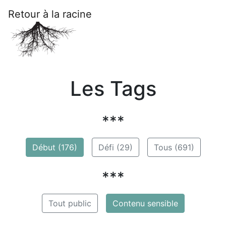
Retour à la racine
Les Tags
***
Début (176)
Défi (29)
Tous (691)
***
Tout public
Contenu sensible