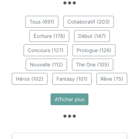
***
Tous (691)
Collaboratif (203)
Écriture (178)
Début (147)
Concours (127)
Prologue (126)
Nouvelle (112)
The One (105)
Héros (102)
Fantasy (101)
Rêve (75)
Afficher plus
***