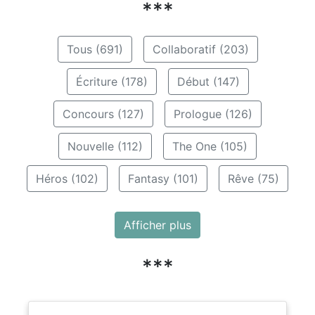
***
Tous (691)
Collaboratif (203)
Écriture (178)
Début (147)
Concours (127)
Prologue (126)
Nouvelle (112)
The One (105)
Héros (102)
Fantasy (101)
Rêve (75)
Afficher plus
***