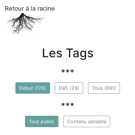
Retour à la racine
Les Tags
***
Début (176)
Défi (29)
Tous (691)
***
Tout public
Contenu sensible