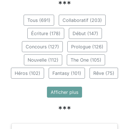
***
Tous (691)
Collaboratif (203)
Écriture (178)
Début (147)
Concours (127)
Prologue (126)
Nouvelle (112)
The One (105)
Héros (102)
Fantasy (101)
Rêve (75)
Afficher plus
***