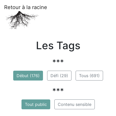
Retour à la racine
Les Tags
***
Début (176)
Défi (29)
Tous (691)
***
Tout public
Contenu sensible