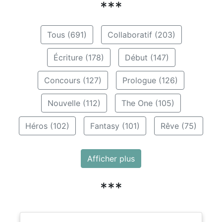
***
Tous (691)
Collaboratif (203)
Écriture (178)
Début (147)
Concours (127)
Prologue (126)
Nouvelle (112)
The One (105)
Héros (102)
Fantasy (101)
Rêve (75)
Afficher plus
***