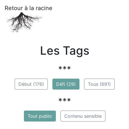
Retour à la racine
Les Tags
***
Début (176)
Défi (29)
Tous (691)
***
Tout public
Contenu sensible