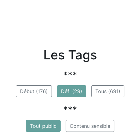
Les Tags
***
Début (176)
Défi (29)
Tous (691)
***
Tout public
Contenu sensible