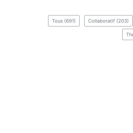
Tous (691)
Collaboratif (203)
Th