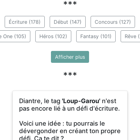
***
Écriture (178)
Début (147)
Concours (127)
e One (105)
Héros (102)
Fantasy (101)
Rêve (
Afficher plus
***
Diantre, le tag
'Loup-Garou'
n'est
pas encore lié à un défi d'écriture.
Voici une idée : tu pourrais le
dévergonder en créant ton propre
défi. Ça te dit ?