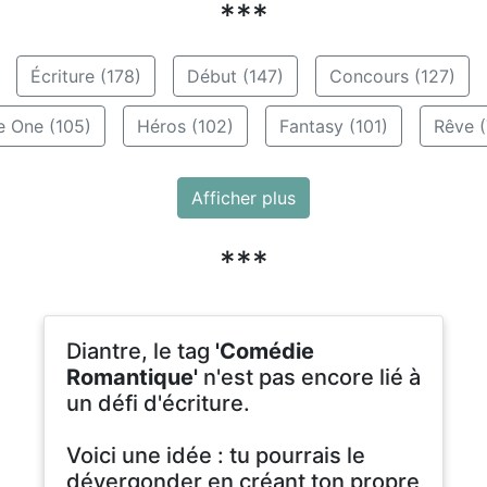
***
Écriture (178)
Début (147)
Concours (127)
e One (105)
Héros (102)
Fantasy (101)
Rêve (
Afficher plus
***
Diantre, le tag
'Comédie
Romantique'
n'est pas encore lié à
un défi d'écriture.
Voici une idée : tu pourrais le
dévergonder en créant ton propre