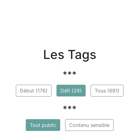
Les Tags
***
Début (176)
Défi (29)
Tous (691)
***
Tout public
Contenu sensible