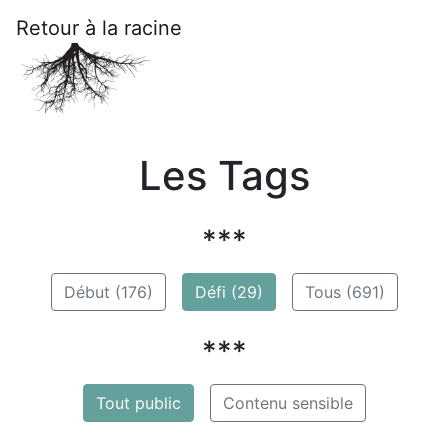
Retour à la racine
Les Tags
***
Début (176)
Défi (29)
Tous (691)
***
Tout public
Contenu sensible