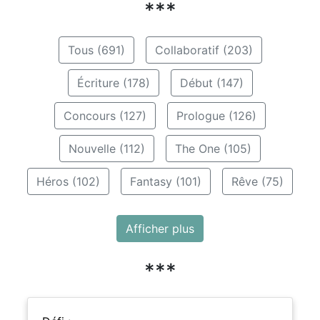
***
Tous (691)
Collaboratif (203)
Écriture (178)
Début (147)
Concours (127)
Prologue (126)
Nouvelle (112)
The One (105)
Héros (102)
Fantasy (101)
Rêve (75)
Afficher plus
***