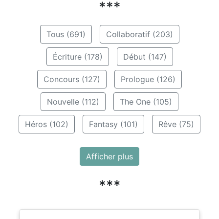
***
Tous (691)
Collaboratif (203)
Écriture (178)
Début (147)
Concours (127)
Prologue (126)
Nouvelle (112)
The One (105)
Héros (102)
Fantasy (101)
Rêve (75)
Afficher plus
***