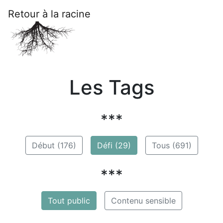
Retour à la racine
Les Tags
***
Début (176)
Défi (29)
Tous (691)
***
Tout public
Contenu sensible