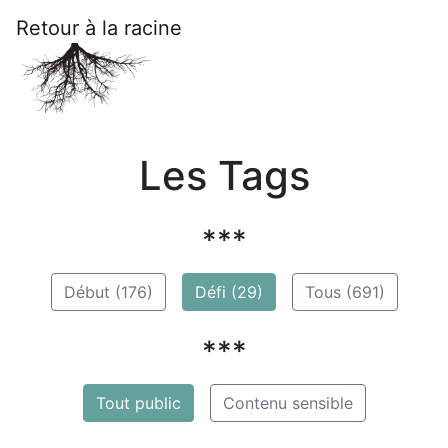
Retour à la racine
Les Tags
***
Début (176)
Défi (29)
Tous (691)
***
Tout public
Contenu sensible