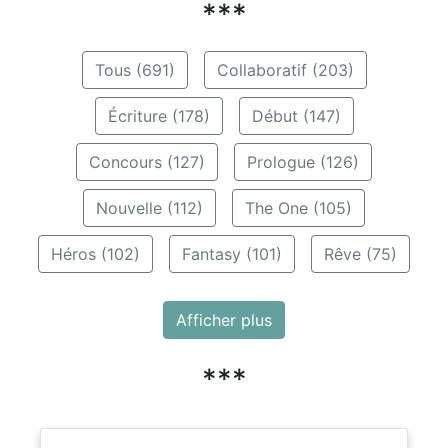
***
Tous (691)
Collaboratif (203)
Écriture (178)
Début (147)
Concours (127)
Prologue (126)
Nouvelle (112)
The One (105)
Héros (102)
Fantasy (101)
Rêve (75)
Afficher plus
***