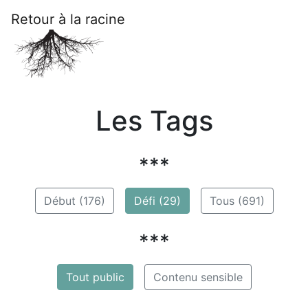
Retour à la racine
Les Tags
***
Début (176)
Défi (29)
Tous (691)
***
Tout public
Contenu sensible