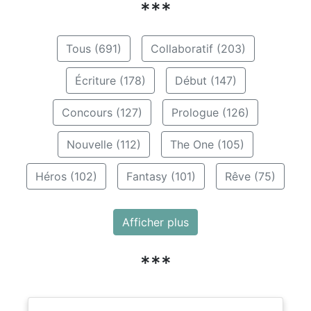
***
Tous (691)
Collaboratif (203)
Écriture (178)
Début (147)
Concours (127)
Prologue (126)
Nouvelle (112)
The One (105)
Héros (102)
Fantasy (101)
Rêve (75)
Afficher plus
***