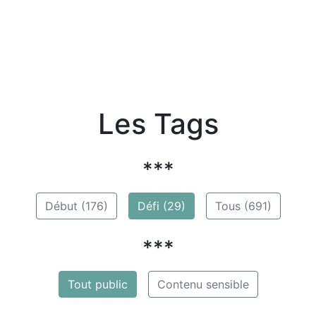
Les Tags
***
Début (176)
Défi (29)
Tous (691)
***
Tout public
Contenu sensible