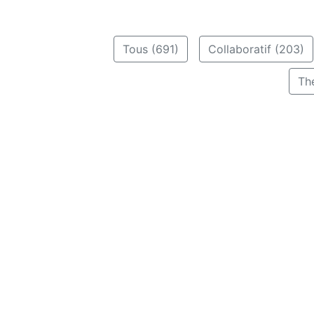
Tous (691)
Collaboratif (203)
Th