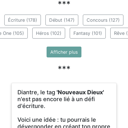
***
Écriture (178)
Début (147)
Concours (127)
e One (105)
Héros (102)
Fantasy (101)
Rêve (
Afficher plus
***
Diantre, le tag
'Nouveaux Dieux'
n'est pas encore lié à un défi
d'écriture.
Voici une idée : tu pourrais le
dévergonder en créant ton propre