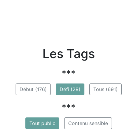
Les Tags
***
Début (176)
Défi (29)
Tous (691)
***
Tout public
Contenu sensible