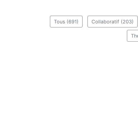
Tous (691)
Collaboratif (203)
Th