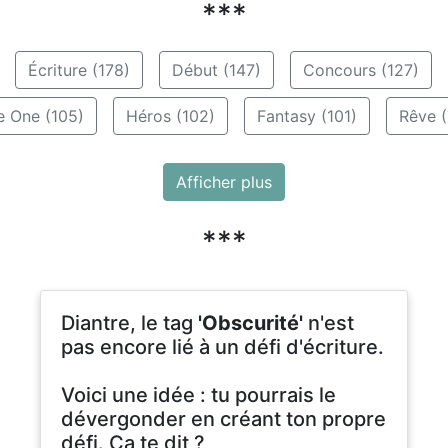
***
Écriture (178)
Début (147)
Concours (127)
e One (105)
Héros (102)
Fantasy (101)
Rêve (
Afficher plus
***
Diantre, le tag
'Obscurité'
n'est
pas encore lié à un défi d'écriture.
Voici une idée : tu pourrais le
dévergonder en créant ton propre
défi. Ça te dit ?