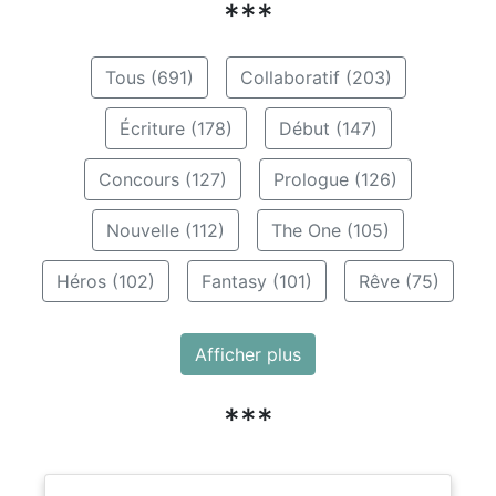
***
Tous (691)
Collaboratif (203)
Écriture (178)
Début (147)
Concours (127)
Prologue (126)
Nouvelle (112)
The One (105)
Héros (102)
Fantasy (101)
Rêve (75)
Afficher plus
***