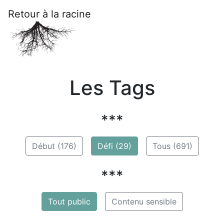
Retour à la racine
Les Tags
***
Début (176)
Défi (29)
Tous (691)
***
Tout public
Contenu sensible