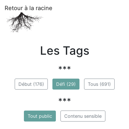
Retour à la racine
Les Tags
***
Début (176)
Défi (29)
Tous (691)
***
Tout public
Contenu sensible