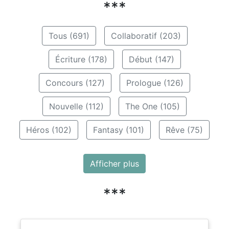
***
Tous (691)
Collaboratif (203)
Écriture (178)
Début (147)
Concours (127)
Prologue (126)
Nouvelle (112)
The One (105)
Héros (102)
Fantasy (101)
Rêve (75)
Afficher plus
***