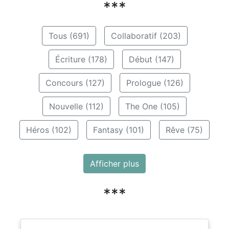
***
Tous (691)
Collaboratif (203)
Écriture (178)
Début (147)
Concours (127)
Prologue (126)
Nouvelle (112)
The One (105)
Héros (102)
Fantasy (101)
Rêve (75)
Afficher plus
***