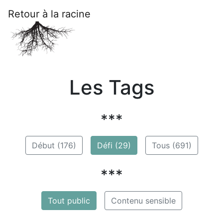
Retour à la racine
Les Tags
***
Début (176)
Défi (29)
Tous (691)
***
Tout public
Contenu sensible