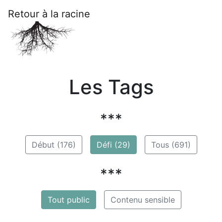
Retour à la racine
Les Tags
***
Début (176)
Défi (29)
Tous (691)
***
Tout public
Contenu sensible