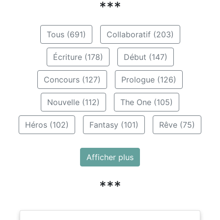
***
Tous (691)
Collaboratif (203)
Écriture (178)
Début (147)
Concours (127)
Prologue (126)
Nouvelle (112)
The One (105)
Héros (102)
Fantasy (101)
Rêve (75)
Afficher plus
***