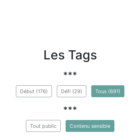
Les Tags
***
Début (176)
Défi (29)
Tous (691)
***
Tout public
Contenu sensible