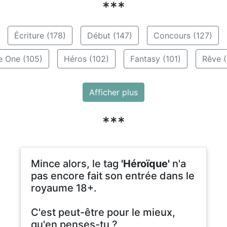
***
Écriture (178)
Début (147)
Concours (127)
e One (105)
Héros (102)
Fantasy (101)
Rêve (
Afficher plus
***
Mince alors, le tag
'Héroïque'
n'a
pas encore fait son entrée dans le
royaume 18+.
C'est peut-être pour le mieux,
qu'en penses-tu ?