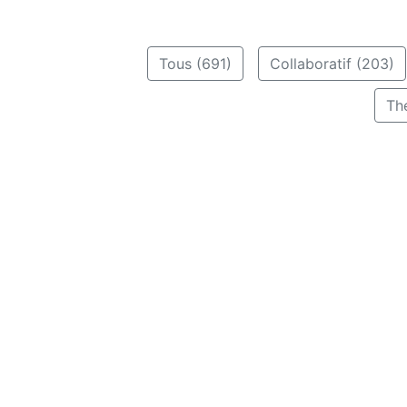
Tous (691)
Collaboratif (203)
Th