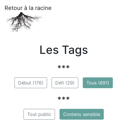
Retour à la racine
Les Tags
***
Début (176)
Défi (29)
Tous (691)
***
Tout public
Contenu sensible