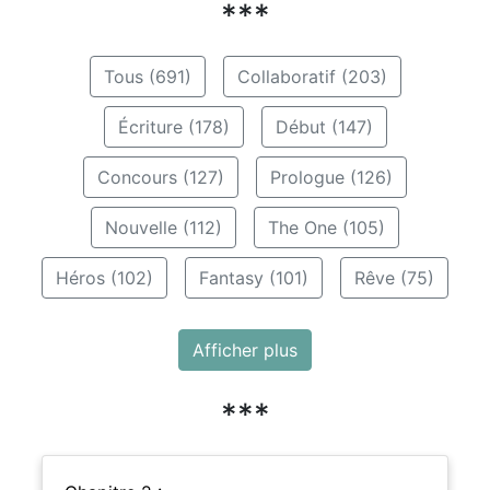
***
Tous (691)
Collaboratif (203)
Écriture (178)
Début (147)
Concours (127)
Prologue (126)
Nouvelle (112)
The One (105)
Héros (102)
Fantasy (101)
Rêve (75)
Afficher plus
***