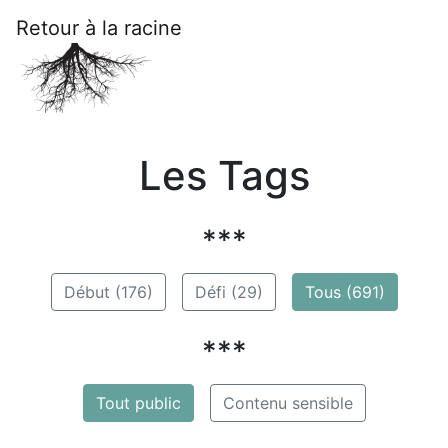
Retour à la racine
Les Tags
***
Début (176)
Défi (29)
Tous (691)
***
Tout public
Contenu sensible