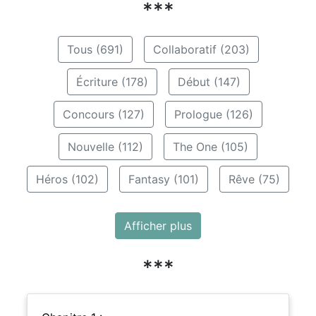
***
Tous (691)
Collaboratif (203)
Écriture (178)
Début (147)
Concours (127)
Prologue (126)
Nouvelle (112)
The One (105)
Héros (102)
Fantasy (101)
Rêve (75)
Afficher plus
***