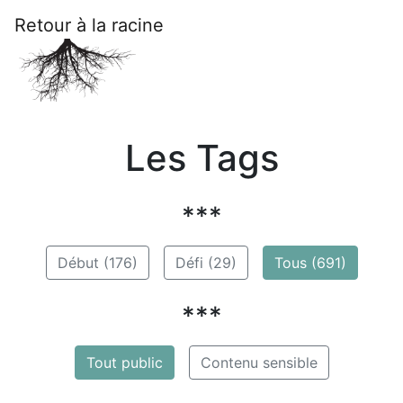
Retour à la racine
Les Tags
***
Début (176)
Défi (29)
Tous (691)
***
Tout public
Contenu sensible