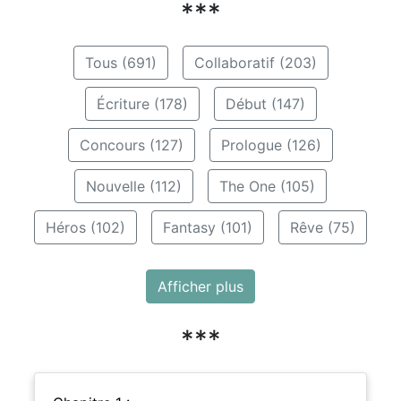
***
Tous (691)
Collaboratif (203)
Écriture (178)
Début (147)
Concours (127)
Prologue (126)
Nouvelle (112)
The One (105)
Héros (102)
Fantasy (101)
Rêve (75)
Afficher plus
***