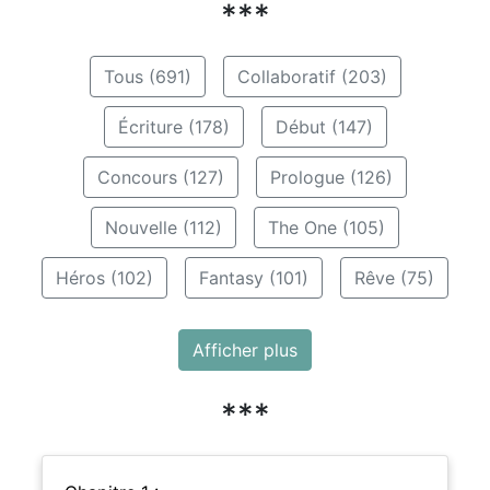
***
Tous (691)
Collaboratif (203)
Écriture (178)
Début (147)
Concours (127)
Prologue (126)
Nouvelle (112)
The One (105)
Héros (102)
Fantasy (101)
Rêve (75)
Afficher plus
***