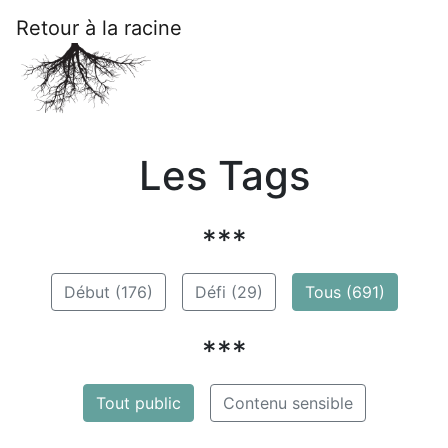
Retour à la racine
Les Tags
***
Début (176)
Défi (29)
Tous (691)
***
Tout public
Contenu sensible