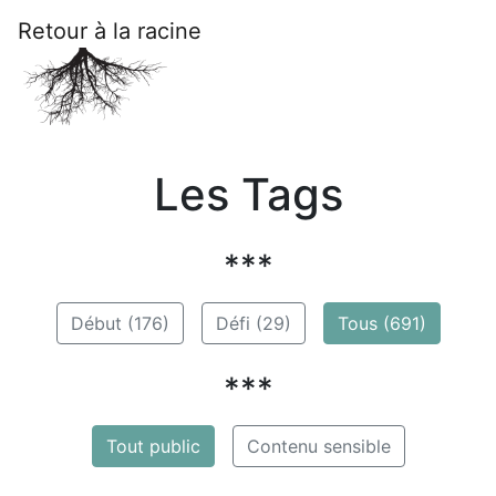
Retour à la racine
Les Tags
***
Début (176)
Défi (29)
Tous (691)
***
Tout public
Contenu sensible