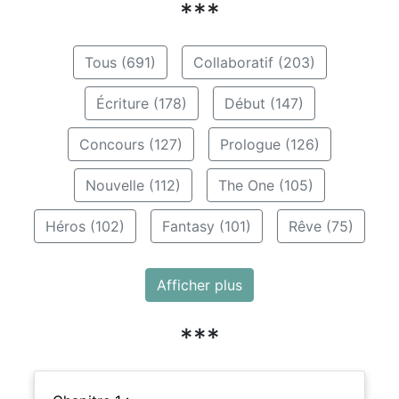
***
Tous (691)
Collaboratif (203)
Écriture (178)
Début (147)
Concours (127)
Prologue (126)
Nouvelle (112)
The One (105)
Héros (102)
Fantasy (101)
Rêve (75)
Afficher plus
***