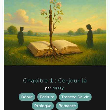
Chapitre 1 : Ce-jour là
par
Misty
Début
Écriture
Tranche De Vie
Prologue
Romance