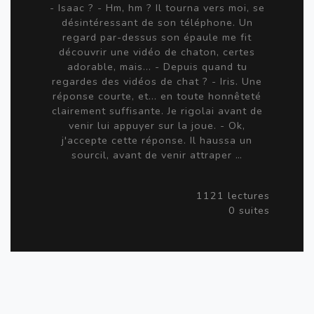
- Isaac ? - Hm, hm ? Il tourna vers moi, se
désintéressant de son téléphone. Un
regard par-dessus son épaule me fit
découvrir une vidéo de chaton, certes
adorable, mais... - Depuis quand tu
regardes des vidéos de chat ? - Iris. Une
réponse courte, et... en toute honnêteté
clairement suffisante. Je rigolai avant de
venir lui appuyer sur la joue. - Ok,
j'accepte cette réponse. Il haussa un
sourcil, avant de venir attraper …
1121 lectures
0 suites