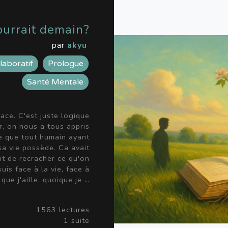
mourrait demain?
par
akyu
laboratif
Prologue
Santé Mentale
ace. C'est juste logique
r, on nous a tous appris
ce que tout humain ayant
sa vie possède. Ca avait
sait de recracher ce qu'on
uis face à la vie, face à
 que j'aille, quoique je …
1563 lectures
1 suite