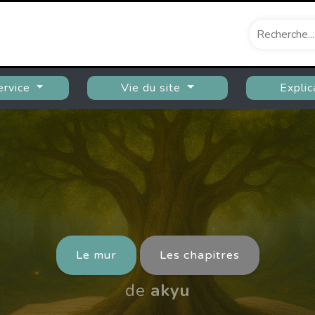
ervice
Vie du site
Explic
Le mur
Les chapitres
de
akyu