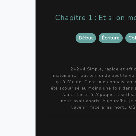
Chapitre 1 : Et si on 
Début
Écriture
Col
2+2=4 Simple, rapide et effic
finalement. Tout le monde peut le voi
ça à l'école. C'est une connaissan
été scolarisé au moins une fois dans 
l'air si facile à l'époque. Il suffi
nous avait appris. Aujourd'hui je s
l'avenir, face à ma mort... Où