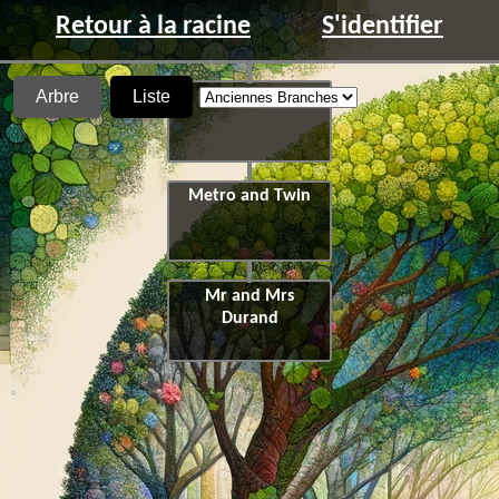
Retour à la racine
S'identifier
Arbre
Liste
Hide and Sick
Metro and Twin
Mr and Mrs
Durand