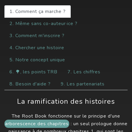
1. Comment ça marche ?
2. Même sans co-auteur·ice ?
3. Comment m'inscrire ?
4. Chercher une histoire
5. Notre concept unique
6. 🌳, les points TRB
7. Les chiffres
8. Besoin d'aide ?
9. Les partenariats
La ramification des histoires
The Root Book fonctionne sur le principe d'une
arborescence des chapitres
: un seul prologue donne
naissance à de nombreux chapitres 1, qui sont les