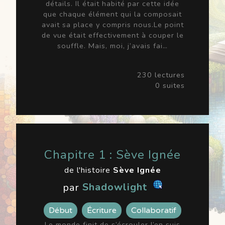
détails. Il était habité par cette idée
que chaque élément qui la composait
avait sa place y compris nous.Le point
de vue était effectivement à couper le
souffle. Mais, moi, j’avais fai…
230 lectures
0 suites
Chapitre 1 : Sève Ignée
de l'histoire
Sève Ignée
par
Shadowlight
Début
Écriture
Collaboratif
Le monde finit de s’écrouler.J’en suis