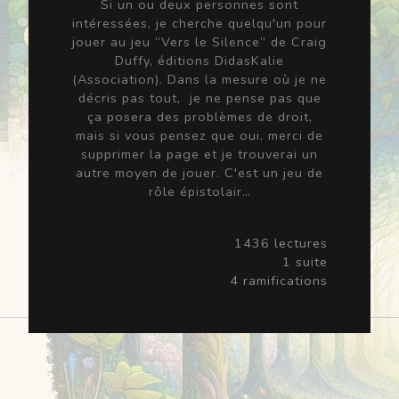
Si un ou deux personnes sont
intéressées, je cherche quelqu'un pour
jouer au jeu “Vers le Silence” de Craig
Duffy, éditions DidasKalie
(Association). Dans la mesure où je ne
décris pas tout, je ne pense pas que
ça posera des problèmes de droit,
mais si vous pensez que oui, merci de
supprimer la page et je trouverai un
autre moyen de jouer. C'est un jeu de
rôle épistolair…
1436 lectures
1 suite
4 ramifications