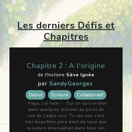
Les derniers Défis et
Chapitres
Chapitre 2 : A l'origine
de l'histoire
Sève Ignée
par
SandyGeorges
Début
Écriture
Collaboratif
- Papa, j’ai faim ! - Oui on va s’arrêter
dans quelques minutes au point de
vue de l’aigle noir. Tu vas voir c’est
très beau.Mon père était de ceux que
la nature émerveillait dans tous ses