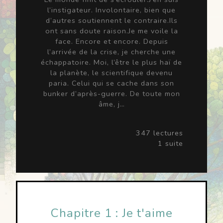
l’instigateur. Involontaire, bien que
d’autres soutiennent le contraire.Ils
ont sans doute raison.Je me voile la
face. Encore et encore. Depuis
l’arrivée de la crise, je cherche une
échappatoire. Moi, l’être le plus haï de
la planète, le scientifique devenu
paria. Celui qui se cache dans son
bunker d’après-guerre. De toute mon
âme, j…
347 lectures
1 suite
Chapitre 1 : Je t'aime