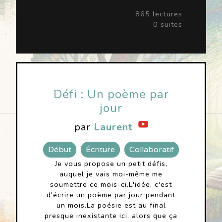
865 lectures
0 suites
Défi : Un poème par
jour
par
Laurent
Début
Écriture
Collaboratif
Je vous propose un petit défis,
auquel je vais moi-même me
soumettre ce mois-ci.L'idée, c'est
d'écrire un poème par jour pendant
un mois.La poésie est au final
presque inexistante ici, alors que ça