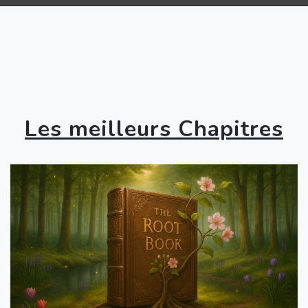
Les meilleurs Chapitres
Chapitre 1 : Le troisième soir
de l'histoire
Le troisième soir
par
Bat.Jacl
Fantastique
Nuit
Voeux