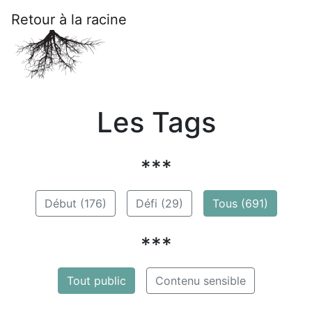
Retour à la racine
Les Tags
***
Début (176)
Défi (29)
Tous (691)
***
Tout public
Contenu sensible