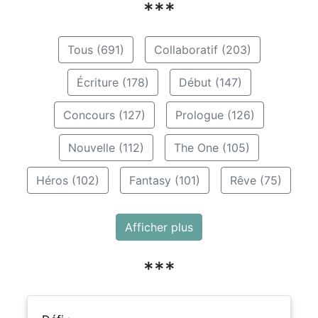
***
Tous (691)
Collaboratif (203)
Écriture (178)
Début (147)
Concours (127)
Prologue (126)
Nouvelle (112)
The One (105)
Héros (102)
Fantasy (101)
Rêve (75)
Afficher plus
***