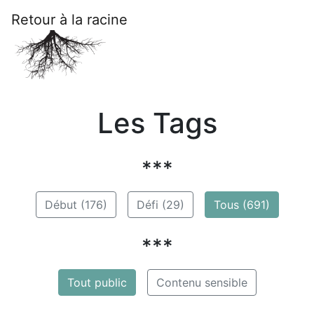
Retour à la racine
Les Tags
***
Début (176)
Défi (29)
Tous (691)
***
Tout public
Contenu sensible