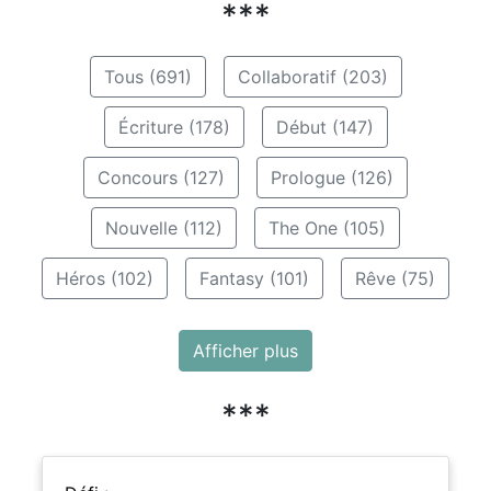
***
Tous (691)
Collaboratif (203)
Écriture (178)
Début (147)
Concours (127)
Prologue (126)
Nouvelle (112)
The One (105)
Héros (102)
Fantasy (101)
Rêve (75)
Afficher plus
***