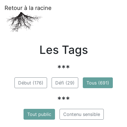
Retour à la racine
Les Tags
***
Début (176)
Défi (29)
Tous (691)
***
Tout public
Contenu sensible