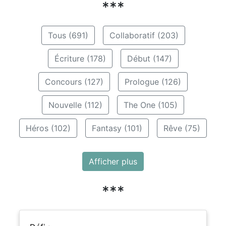
***
Tous (691)
Collaboratif (203)
Écriture (178)
Début (147)
Concours (127)
Prologue (126)
Nouvelle (112)
The One (105)
Héros (102)
Fantasy (101)
Rêve (75)
Afficher plus
***