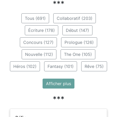
***
Tous (691)
Collaboratif (203)
Écriture (178)
Début (147)
Concours (127)
Prologue (126)
Nouvelle (112)
The One (105)
Héros (102)
Fantasy (101)
Rêve (75)
Afficher plus
***