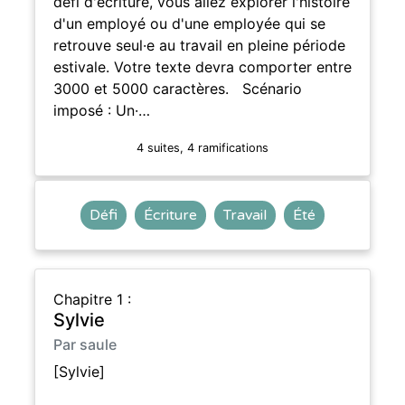
défi d'écriture, vous allez explorer l'histoire
d'un employé ou d'une employée qui se
retrouve seul·e au travail en pleine période
estivale. Votre texte devra comporter entre
3000 et 5000 caractères. Scénario
imposé : Un·…
4 suites, 4 ramifications
Défi
Écriture
Travail
Été
Chapitre 1 :
Sylvie
Par saule
[Sylvie]