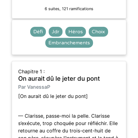
6 suites, 121 ramifications
Défi
Jdr
Héros
Choix
Embranchements
Chapitre 1 :
On aurait dû le jeter du pont
Par VanessaP
[On aurait dû le jeter du pont]
— Clarisse, passe-moi la pelle. Clarisse
s’exécute, trop choquée pour réfléchir. Elle
retourne au coffre du trois-cent-huit de
son père, récupère l’instrument et le tend à