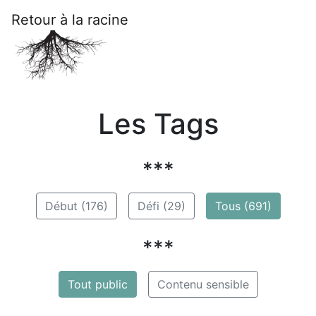
Retour à la racine
Les Tags
***
Début (176)
Défi (29)
Tous (691)
***
Tout public
Contenu sensible