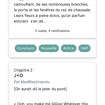
camouflant, de ses nombreuses branches,
la porte et les fenêtres du rez de chaussée.
Leurs fleurs à peine éclos, qu'un parfum
enivrant s'en dé…
0 suites, 0 ramifications
Concours
Nouvelle
Arbre
Défi
Chapitre 2 :
J+O
Par MadBlackHands
[On aurait dû le jeter du pont]
« Ooh, you make me liiiiiive Whatever this