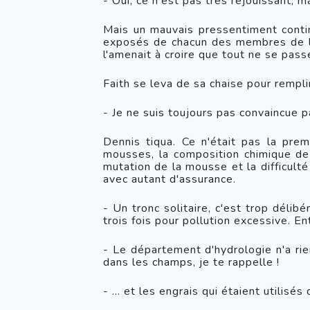
- Oui, ce n'est pas très réjouissant, m
Mais un mauvais pressentiment continu
exposés de chacun des membres de l'é
l'amenait à croire que tout ne se passe
Faith se leva de sa chaise pour rempli
- Je ne suis toujours pas convaincue p
Dennis tiqua. Ce n'était pas la premi
mousses, la composition chimique de 
mutation de la mousse et la difficulté 
avec autant d'assurance.
- Un tronc solitaire, c'est trop délibé
trois fois pour pollution excessive. Ent
- Le département d'hydrologie n'a rien
dans les champs, je te rappelle !
- … et les engrais qui étaient utilisés 