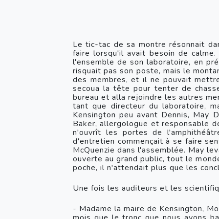
Le tic-tac de sa montre résonnait dan
faire lorsqu'il avait besoin de calme
l'ensemble de son laboratoire, en pré
risquait pas son poste, mais le mont
des membres, et il ne pouvait mettre 
secoua la tête pour tenter de chasse
bureau et alla rejoindre les autres me
tant que directeur du laboratoire, ma
Kensington peu avant Dennis, May Dre
Baker, allergologue et responsable de 
n'ouvrît les portes de l'amphithéât
d'entretien commençait à se faire sen
McQuenzie dans l'assemblée. May leva l
ouverte au grand public, tout le monde 
poche, il n'attendait plus que les con
Une fois les auditeurs et les scientifi
- Madame la maire de Kensington, Mon
mois que le tronc que nous avons ba