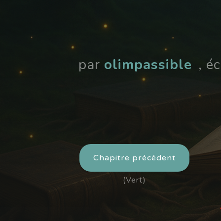
par
olimpassible
, é
Chapitre précédent
(Vert)