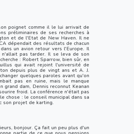
n poignet comme il le lui arrivait de 
ons préliminaires de ses recherches à 
gton et de l'Etat de New Haven. Il ne 
CA dépendait des résultats de chacun 
ans un avion retour vers l'Europe. Il 
allait pas tarder. Il se leva de son 
cherche : Robert Sparrow, bien sûr, en 
lus qui avait rejoint l'université de 
on depuis plus de vingt ans et A. J. 
'échanger quelques paroles avant qu'on 
ombait pas en ruine, mais le manque 
son grand dam, Dennis reconnut Keanan 
urire froid. La conférence n'était pas 
le chose : le conseil municipal dans sa 
c son projet de karting.
s, bonjour. Ça fait un peu plus d'un 
onne partie de ce que nous pensions 