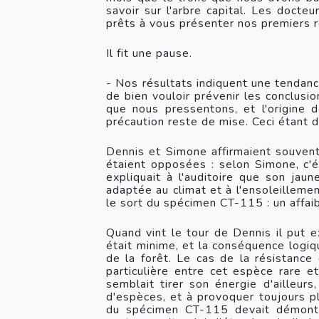
savoir sur l'arbre capital. Les doct
prêts à vous présenter nos premiers r
Il fit une pause.
- Nos résultats indiquent une tendance
de bien vouloir prévenir les conclusio
que nous pressentons, et l'origine d
précaution reste de mise. Ceci étant di
Dennis et Simone affirmaient souvent e
étaient opposées : selon Simone, c'ét
expliquait à l'auditoire que son jaun
adaptée au climat et à l'ensoleillement
le sort du spécimen CT-115 : un affaibl
Quand vint le tour de Dennis il put ex
était minime, et la conséquence logiqu
de la forêt. Le cas de la résistance 
particulière entre cet espèce rare et 
semblait tirer son énergie d'ailleurs
d'espèces, et à provoquer toujours pl
du spécimen CT-115 devait démontre