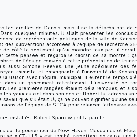
s les oreilles de Dennis, mais il ne la détacha pas de so
. Dans quelques minutes, il allait présenter les conclusi
sence de représentants politiques de la ville de Kensin
ant des subventions accordées à l'équipe de recherche SE
de côté le sentiment qu'au moindre faux pas, il serait d
r cette pensée et regarda le cadran de sa montre : ça n'
mbres de l'équipe conviés à cette présentation de leur re
is aussi Simone Reeves, une jeune spécialiste des feuil
yer, chimiste et enseignante à l'université de Kensingt
la liaison avec l'hôpital municipal. Il eurent le temps d
re dans un grincement retentissant. L'université ne t
tir. Les premières rangées étaient déjà remplies, et à 
es yeux au ciel dans son dos et Robert lui adressa un so
savait que s'il était là, ça ne pouvait signifier qu'une seu
clusions de l'équipe de SECA pour relancer l'offensive ave
ques installés, Robert Sparrow prit la parole :
sieur le gouverneur de New Haven, Mesdames et Messieur
ptisé « CT-115 » est tombé, remettant en cause une b