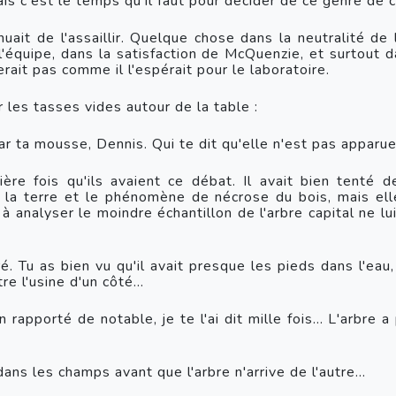
ais c'est le temps qu'il faut pour décider de ce genre de 
ait de l'assaillir. Quelque chose dans la neutralité de l
quipe, dans la satisfaction de McQuenzie, et surtout d
rait pas comme il l'espérait pour le laboratoire.
r les tasses vides autour de la table :
ar ta mousse, Dennis. Qui te dit qu'elle n'est pas apparu
ère fois qu'ils avaient ce débat. Il avait bien tenté d
la terre et le phénomène de nécrose du bois, mais elle 
à analyser le moindre échantillon de l'arbre capital ne lu
ré. Tu as bien vu qu'il avait presque les pieds dans l'eau,
re l'usine d'un côté...
 rapporté de notable, je te l'ai dit mille fois... L'arbre 
dans les champs avant que l'arbre n'arrive de l'autre...