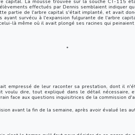
rélèvements effectués par Dennis semblaient indiquer q
tte partie de l'arbre capital s'était implanté, et avait d
es ayant survécu à l'expansion fulgurante de l'arbre capit
e, celui-là même où il avait plongé ses racines qui peinaien
*
it empressé de leur raconter sa prestation, dont il n'ét
ait voulu dire, tout expliqué dans le détail nécessaire, 
ain face aux questions inquisitrices de la commission d'a
écision avant la fin de la semaine, après avoir évalué les 