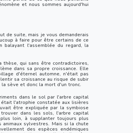
phénomène et nous sommes aujourd'hui 
out de suite, mais je vous demanderais 
ucoup à faire pour être certains de ce 
n balayant l'assemblée du regard, la 
 thèse, qui sans être contradictoires, 
blème dans sa propre croissance. Elle 
illage d'éternel automne, n'était pas 
lentir sa croissance au risque de subir 
 la sève et donc la mort d'un tronc.
iments dans le sol par l'arbre capital 
tait l'atrophie constatée aux lisières 
ouvait être expliquée par la symbiose 
trouver dans les sols, l'arbre capital 
plus loin, à supplanter toujours plus 
 animaux sylvestres. Mais si la chute 
ouvellement des espèces endémiques 