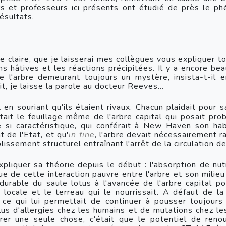
eurs et professeurs ici présents ont étudié de près le 
ésultats.
 claire, que je laisserai mes collègues vous expliquer t
ns hâtives et les réactions précipitées. Il y a encore bea
e l'arbre demeurant toujours un mystère, insista-t-il e
t, je laisse la parole au docteur Reeves...
n souriant qu'ils étaient rivaux. Chacun plaidait pour sa
ait le feuillage même de l'arbre capital qui posait pro
e si caractéristique, qui conférait à New Haven son hab
 de l'Etat, et qu'
in fine
, l'arbre devait nécessairement ra
issement structurel entraînant l'arrêt de la circulation de
pliquer sa théorie depuis le début : l'absorption de nutr
e de cette interaction pauvre entre l'arbre et son milieu é
durable du saule lotus à l'avancée de l'arbre capital p
locale et le terreau qui le nourrissait. A défaut de la 
, ce qui lui permettait de continuer à pousser toujours 
us d'allergies chez les humains et de mutations chez les
r une seule chose, c'était que le potentiel de ren