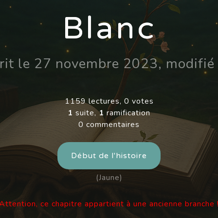
Blanc
crit le 27 novembre 2023, modifi
1159 lectures, 0 votes
1
suite,
1
ramification
0 commentaires
Début de l'histoire
(Jaune)
Attention, ce chapitre appartient à une ancienne branche 