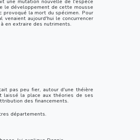
contrecarrait celui d'étendue de l'arbre capital. La mousse trouvée sur la souche CT-115 était une mutation nouvelle de l'espèce 
ue le développement de cette mousse 
onc provoqué la mort du spécimen. Pour 
al venaient aujourd'hui le concurrencer 
t à en extraire des nutriments.
ait pas peu fier, autour d'une théière 
et laissé la place aux théories de ses 
ttribution des financements.
autres départements.