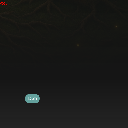
pte.
Défi