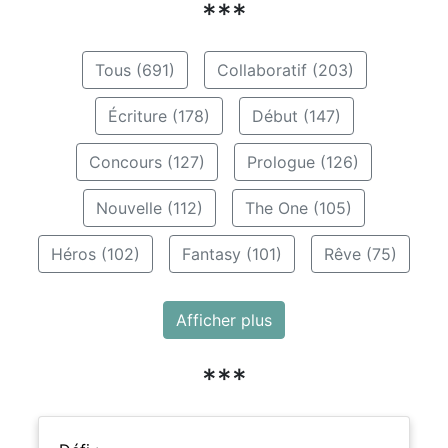
***
Tous (691)
Collaboratif (203)
Écriture (178)
Début (147)
Concours (127)
Prologue (126)
Nouvelle (112)
The One (105)
Héros (102)
Fantasy (101)
Rêve (75)
Afficher plus
***