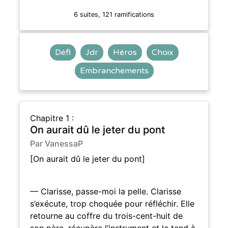
6 suites, 121 ramifications
Défi
Jdr
Héros
Choix
Embranchements
Chapitre 1 :
On aurait dû le jeter du pont
Par VanessaP
[On aurait dû le jeter du pont]
— Clarisse, passe-moi la pelle. Clarisse
s’exécute, trop choquée pour réfléchir. Elle
retourne au coffre du trois-cent-huit de
son père, récupère l’instrument et le tend à