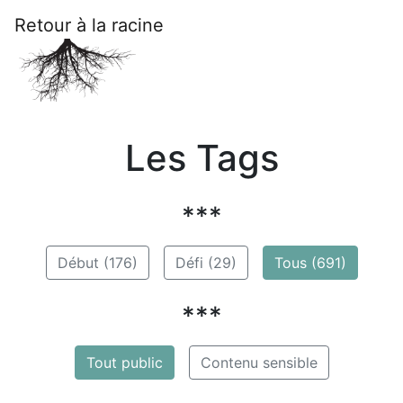
Retour à la racine
Les Tags
***
Début (176)
Défi (29)
Tous (691)
***
Tout public
Contenu sensible