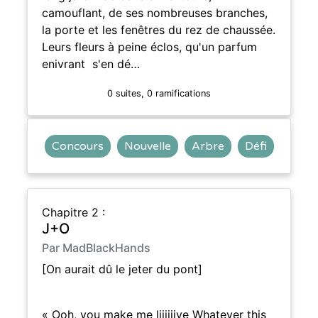
camouflant, de ses nombreuses branches,
la porte et les fenêtres du rez de chaussée.
Leurs fleurs à peine éclos, qu'un parfum
enivrant s'en dé…
0 suites, 0 ramifications
Concours
Nouvelle
Arbre
Défi
Chapitre 2 :
J+O
Par MadBlackHands
[On aurait dû le jeter du pont]
« Ooh, you make me liiiiiive Whatever this