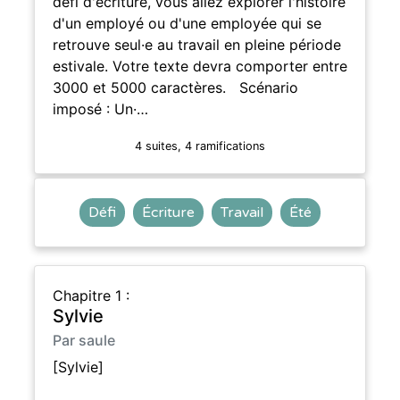
défi d'écriture, vous allez explorer l'histoire
d'un employé ou d'une employée qui se
retrouve seul·e au travail en pleine période
estivale. Votre texte devra comporter entre
3000 et 5000 caractères. Scénario
imposé : Un·…
4 suites, 4 ramifications
Défi
Écriture
Travail
Été
Chapitre 1 :
Sylvie
Par saule
[Sylvie]