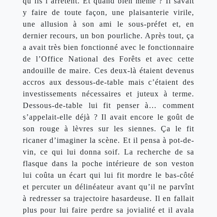
qu’ils l’arrêtent. Et quand bien même ? Il savait 
y faire de toute façon, une plaisanterie virile, 
une allusion à son ami le sous-préfet et, en 
dernier recours, un bon pourliche. Après tout, ça 
a avait très bien fonctionné avec le fonctionnaire 
de l’Office National des Forêts et avec cette 
andouille de maire. Ces deux-là étaient devenus 
accros aux dessous-de-table mais c’étaient des 
investissements nécessaires et juteux à terme. 
Dessous-de-table lui fit penser à… comment 
s’appelait-elle déjà ? Il avait encore le goût de 
son rouge à lèvres sur les siennes. Ça le fit 
ricaner d’imaginer la scène. Et il pensa à pot-de-
vin, ce qui lui donna soif. La recherche de sa 
flasque dans la poche intérieure de son veston 
lui coûta un écart qui lui fit mordre le bas-côté 
et percuter un délinéateur avant qu’il ne parvînt 
à redresser sa trajectoire hasardeuse. Il en fallait 
plus pour lui faire perdre sa jovialité et il avala 