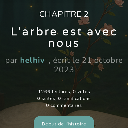
CHAPITRE 2
L'arbre est avec
nous
par
helhiv
, écrit le 21 octobre
2023
1266 lectures, 0 votes
0
suites,
0
ramifications
0 commentaires
Début de l'histoire