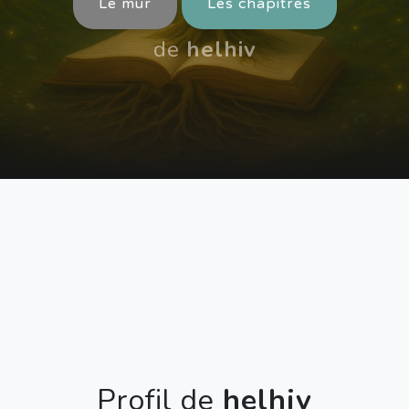
Le mur
Les chapitres
de
helhiv
Profil de
helhiv