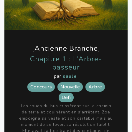
[Ancienne Branche]
Chapitre 1 : L'Arbre-
passeur
par
saule
Concours
Nouvelle
Arbre
Défi
Les roues du bus crissèrent sur le chemin
de terre et couinèrent en s'arrêtant. Zoé
empoigna sa veste et son cartable mais au
moment de se lever, sa résolution faiblit.
Elle avait fait ce trajet des centaines de