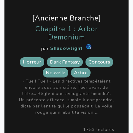
[Ancienne Branche]
Chapitre 1 : Arbor
Demonium
par
Shadowlight
Horreur
Dark Fantasy
Concours
Nouvelle
Arbre
« Tue ! Tue ! » Les directives tempêtaient
encore sous son crâne. Tuer avant de
l’être… Règle d’une aveuglante limpidité.
Un précepte efficace, simple à comprendre,
dicté par l’entité qui le possédait. Le voile
rouge qui nimbait la vision …
1753 lectures