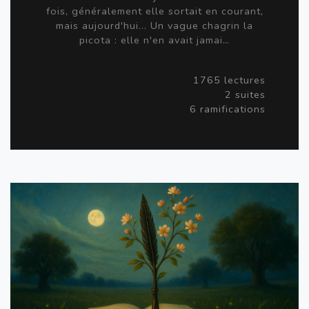
fois, généralement elle sortait en courant,
mais aujourd'hui... Un vague chagrin la
picota : elle n'en avait jamai…
1765 lectures
2 suites
6 ramifications