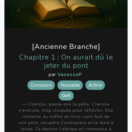
[Ancienne Branche]
Chapitre 1 : On aurait dû le
jeter du pont
par
VanessaP
Concours
Nouvelle
Arbre
Défi
— Clarisse, passe-moi la pelle. Clarisse
s’exécute, trop choquée pour réfléchir. Elle
retourne au coffre du trois-cent-huit de
son père, récupère l’instrument et le tend à
Jonas. Ce dernier l’attrape et commence à