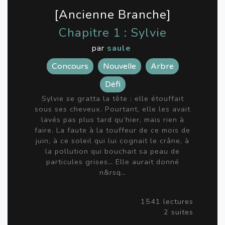
[Ancienne Branche]
Chapitre 1 : Sylvie
par
saule
Concours
Nouvelle
Arbre
Défi
Sylvie se gratta la tête : elle étouffait
sous ses cheveux. Pourtant, elle les avait
lavés pas plus tard qu’hier, mais rien à
faire. La faute à la touffeur de ce mois de
juin, à ce soleil qui lui cognait le crâne, à
la pollution qui bouchait sa peau de
particules grises… Elle aurait donné
n&rsq…
1541 lectures
2 suites