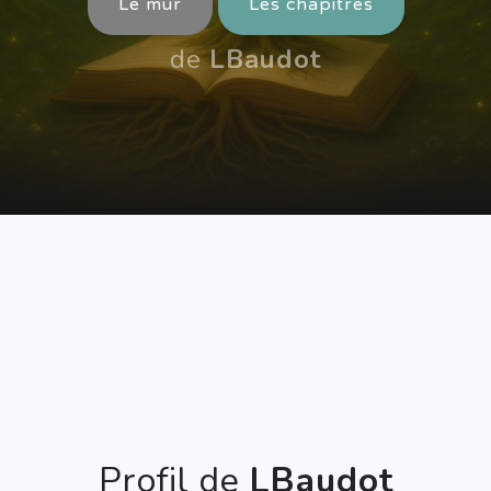
Le mur
Les chapitres
de
LBaudot
Profil de
LBaudot