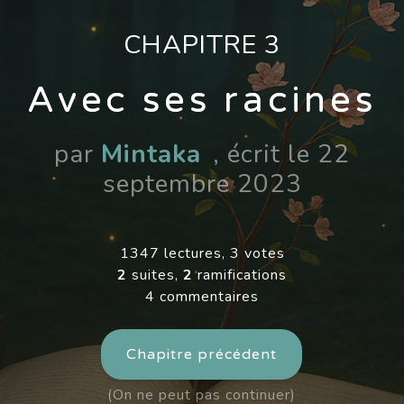
CHAPITRE 3
Avec ses racines
par
Mintaka
, écrit le 22
septembre 2023
1347 lectures, 3 votes
2
suites,
2
ramifications
4 commentaires
Chapitre précédent
(On ne peut pas continuer)