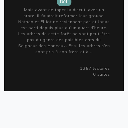
Défi
Mais avant de taper la discut’ avec un
arbre, il faudrait reformer leur groupe.
Nathan et Elliot ne reviennent pas et Jonas
est parti depuis plus qu’un quart d’heure.
Les arbres de cette forêt ne sont peut-être
pas du genre des paisibles ents du
Seigneur des Anneaux. Et si les arbres s’en
sont pris à son frère et à …
1357 lectures
0 suites