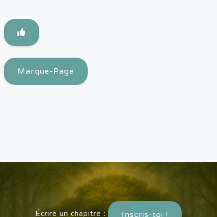
Marque-Page
Écrire un chapitre :
Inscris-toi !