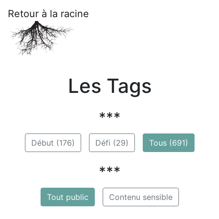
Retour à la racine
Les Tags
***
Début (176)
Défi (29)
Tous (691)
***
Tout public
Contenu sensible