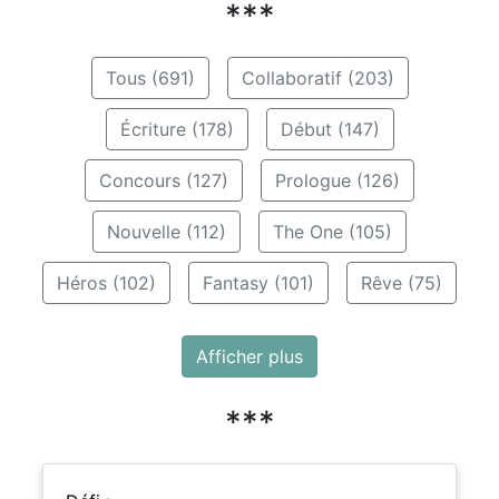
***
Tous (691)
Collaboratif (203)
Écriture (178)
Début (147)
Concours (127)
Prologue (126)
Nouvelle (112)
The One (105)
Héros (102)
Fantasy (101)
Rêve (75)
Afficher plus
***