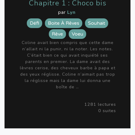
Chapitre 1 : Choco bis
par
Lyn
Défi
Boite À Rêves
Souhait
Rêve
Voeu
Coline avait bien compris que cette dame
n’allait ni la punir, ni la noter. Les notes.
C’était bien ce qui avait inquiété ses
parents en premier. La dame avait des
lèvres cerise, des cheveux barbe à papa et
des yeux réglisse. Coline n’aimait pas trop
la réglisse mais la dame lui donna une
boîte de …
1281 lectures
0 suites