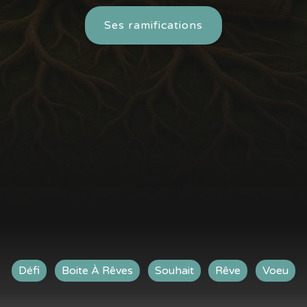
Ses ramifications
Défi
Boite À Rêves
Souhait
Rêve
Voeu