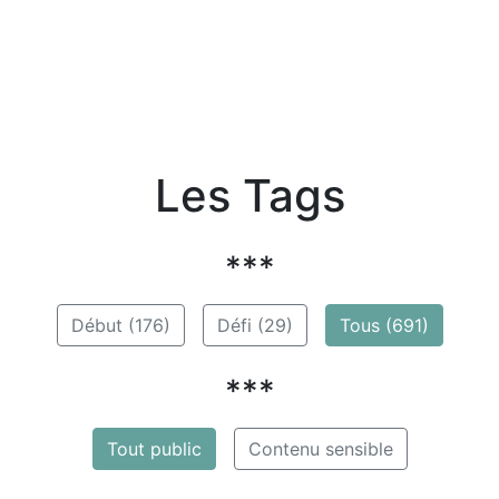
Les Tags
***
Début (176)
Défi (29)
Tous (691)
***
Tout public
Contenu sensible