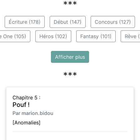
***
Écriture (178)
Début (147)
Concours (127)
e One (105)
Héros (102)
Fantasy (101)
Rêve (
Afficher plus
***
Chapitre 5 :
Pouf !
Par marion.bidou
[Anomalies]