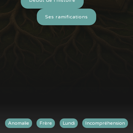
Début de l'histoire
Ses ramifications
Anomalie
Frère
Lundi
Incompréhension