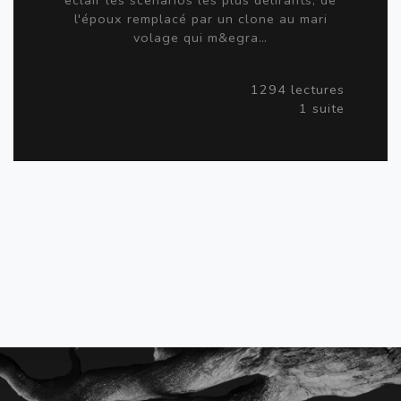
éclair les scénarios les plus délirants, de
l'époux remplacé par un clone au mari
volage qui m&egra…
1294 lectures
1 suite