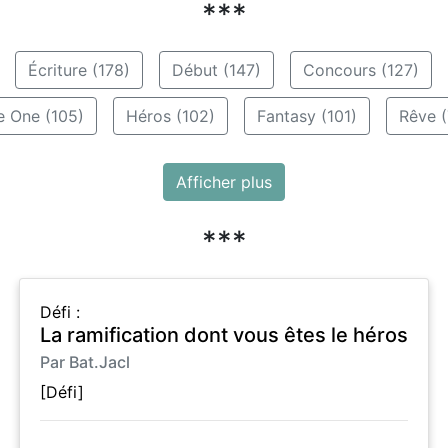
***
Écriture (178)
Début (147)
Concours (127)
e One (105)
Héros (102)
Fantasy (101)
Rêve (
Afficher plus
***
Défi :
La ramification dont vous êtes le héros
Par Bat.Jacl
[Défi]