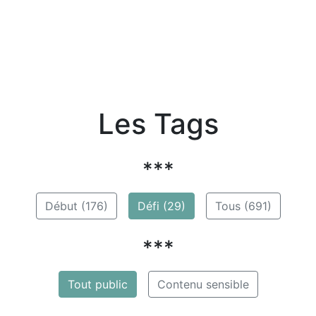
Les Tags
***
Début (176)
Défi (29)
Tous (691)
***
Tout public
Contenu sensible