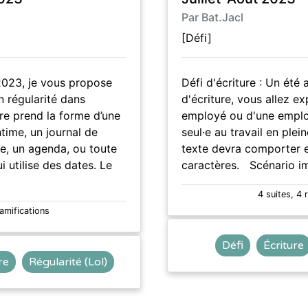
Par Bat.Jacl
[Défi]
2023, je vous propose
Défi d'écriture : Un été
n régularité dans
d'écriture, vous allez exp
tre prend la forme d’une
employé ou d'une emplo
ntime, un journal de
seul·e au travail en plei
ue, un agenda, ou toute
texte devra comporter 
i utilise des dates. Le
caractères. Scénario i
4 suites, 4 
ramifications
Défi
Écriture
re
Régularité (Lol)