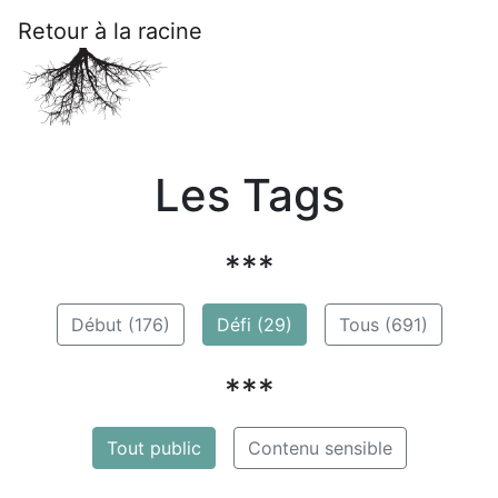
Retour à la racine
Les Tags
***
Début (176)
Défi (29)
Tous (691)
***
Tout public
Contenu sensible