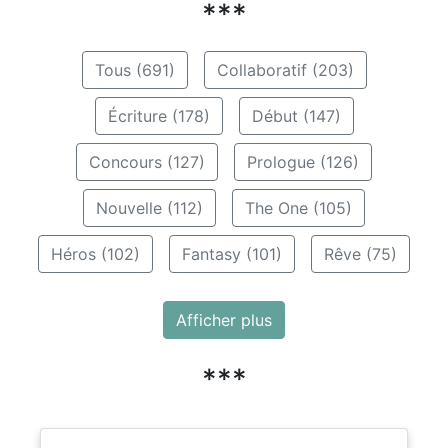
***
Tous (691)
Collaboratif (203)
Écriture (178)
Début (147)
Concours (127)
Prologue (126)
Nouvelle (112)
The One (105)
Héros (102)
Fantasy (101)
Rêve (75)
Afficher plus
***