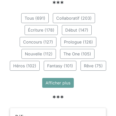
***
Tous (691)
Collaboratif (203)
Écriture (178)
Début (147)
Concours (127)
Prologue (126)
Nouvelle (112)
The One (105)
Héros (102)
Fantasy (101)
Rêve (75)
Afficher plus
***