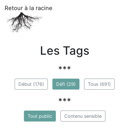
Retour à la racine
Les Tags
***
Début (176)
Défi (29)
Tous (691)
***
Tout public
Contenu sensible