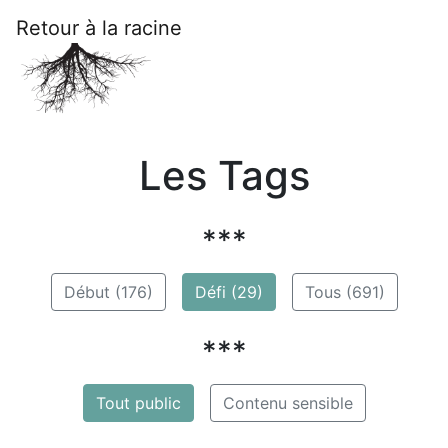
Retour à la racine
Les Tags
***
Début (176)
Défi (29)
Tous (691)
***
Tout public
Contenu sensible