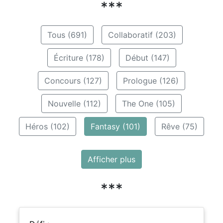
***
Tous (691)
Collaboratif (203)
Écriture (178)
Début (147)
Concours (127)
Prologue (126)
Nouvelle (112)
The One (105)
Héros (102)
Fantasy (101)
Rêve (75)
Afficher plus
***