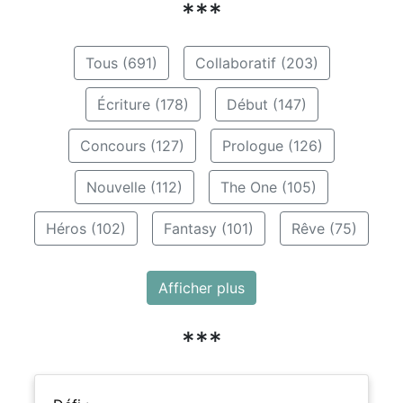
***
Tous (691)
Collaboratif (203)
Écriture (178)
Début (147)
Concours (127)
Prologue (126)
Nouvelle (112)
The One (105)
Héros (102)
Fantasy (101)
Rêve (75)
Afficher plus
***