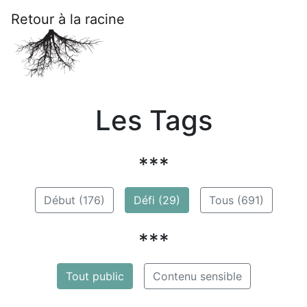
Retour à la racine
Les Tags
***
Début (176)
Défi (29)
Tous (691)
***
Tout public
Contenu sensible