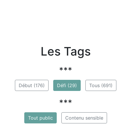
Les Tags
***
Début (176)
Défi (29)
Tous (691)
***
Tout public
Contenu sensible