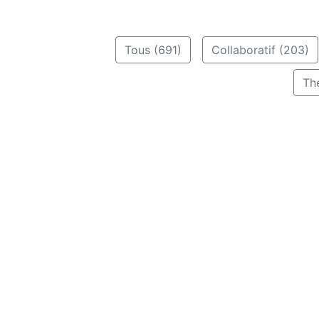
Tous (691)
Collaboratif (203)
Th