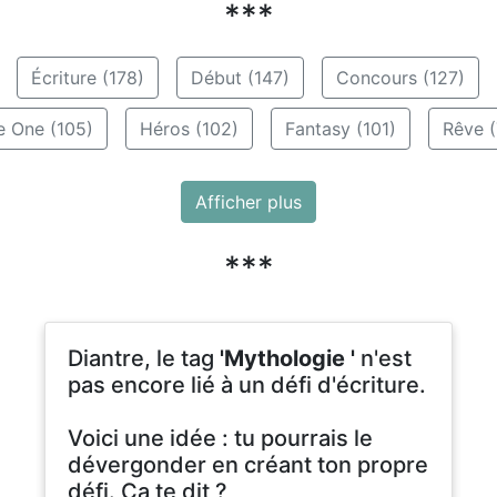
***
Écriture (178)
Début (147)
Concours (127)
e One (105)
Héros (102)
Fantasy (101)
Rêve (
Afficher plus
***
Diantre, le tag
'Mythologie '
n'est
pas encore lié à un défi d'écriture.
Voici une idée : tu pourrais le
dévergonder en créant ton propre
défi. Ça te dit ?