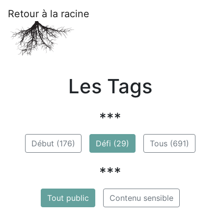
Retour à la racine
Les Tags
***
Début (176)
Défi (29)
Tous (691)
***
Tout public
Contenu sensible