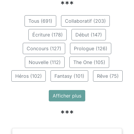
***
Tous (691)
Collaboratif (203)
Écriture (178)
Début (147)
Concours (127)
Prologue (126)
Nouvelle (112)
The One (105)
Héros (102)
Fantasy (101)
Rêve (75)
Afficher plus
***