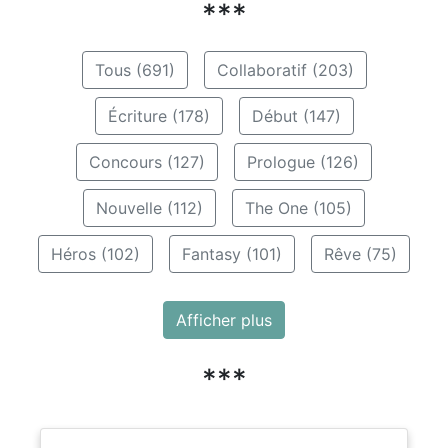
***
Tous (691)
Collaboratif (203)
Écriture (178)
Début (147)
Concours (127)
Prologue (126)
Nouvelle (112)
The One (105)
Héros (102)
Fantasy (101)
Rêve (75)
Afficher plus
***