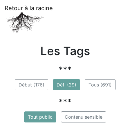
Retour à la racine
Les Tags
***
Début (176)
Défi (29)
Tous (691)
***
Tout public
Contenu sensible